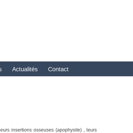
s
Actualités
Contact
eurs insertions osseuses (apophysite) , leurs