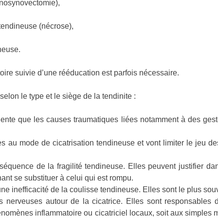
énosynovectomie),
tendineuse (nécrose),
neuse.
toire suivie d’une rééducation est parfois nécessaire.
elon le type et le siège de la tendinite :
équente que les causes traumatiques liées notamment à des gest
es au mode de cicatrisation tendineuse et vont limiter le jeu de
équence de la fragilité tendineuse. Elles peuvent justifier d
nant se substituer à celui qui est rompu.
ne inefficacité de la coulisse tendineuse. Elles sont le plus souv
 nerveuses autour de la cicatrice. Elles sont responsables de
phénomènes inflammatoire ou cicatriciel locaux, soit aux simpl