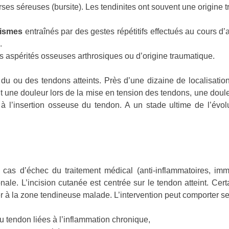
ses séreuses (bursite). Les tendinites ont souvent une origine t
tismes
entraînés par des gestes répétitifs effectués au cours d’a
.
s aspérités osseuses arthrosiques ou d’origine traumatique.
du ou des tendons atteints. Près d’une dizaine de localisatio
t une douleur lors de la mise en tension des tendons, une douleu
à l’insertion osseuse du tendon. A un stade ultime de l’évo
 cas d’échec du traitement médical (anti-inflammatoires, immob
nale. L’incision cutanée est centrée sur le tendon atteint. Ce
er à la zone tendineuse malade. L’intervention peut comporter se
u tendon liées à l’inflammation chronique,