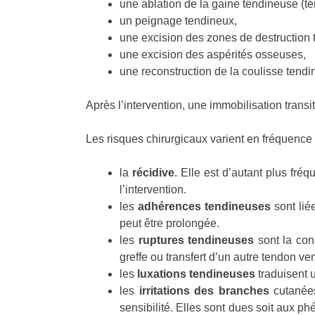
une ablation de la gaine tendineuse (t
un peignage tendineux,
une excision des zones de destruction 
une excision des aspérités osseuses,
une reconstruction de la coulisse tendi
Après l’intervention, une immobilisation transi
Les risques chirurgicaux varient en fréquence s
la
récidive
. Elle est d’autant plus fr
l’intervention.
les
adhérences tendineuses
sont lié
peut être prolongée.
les
ruptures tendineuses
sont la cons
greffe ou transfert d’un autre tendon ve
les
luxations tendineuses
traduisent u
les
irritations des branches
cutanées
sensibilité. Elles sont dues soit aux 